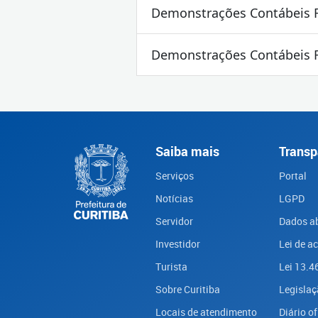
Demonstrações Contábeis 
Demonstrações Contábeis 
Saiba mais
Transp
Serviços
Portal
Notícias
LGPD
Servidor
Dados a
Investidor
Lei de a
Turista
Lei 13.4
Sobre Curitiba
Legislaç
Locais de atendimento
Diário of