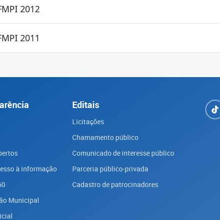
FMPI 2012
FMPI 2011
arência
Editais
Licitações
Chamamento público
bertos
Comunicado de interesse público
cesso à informação
Parceria público-privada
60
Cadastro de patrocinadores
ão Municipal
icial