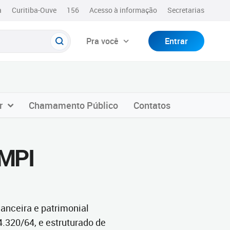
a
Curitiba-Ouve
156
Acesso à informação
Secretarias
Pra você
Entrar
r
Chamamento Público
Contatos
FMPI
anceira e patrimonial
.320/64, e estruturado de