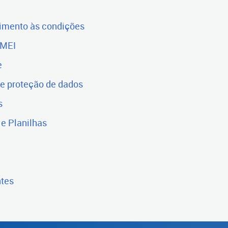
imento às condições
 MEI
e
e proteção de dados
s
e Planilhas
ntes