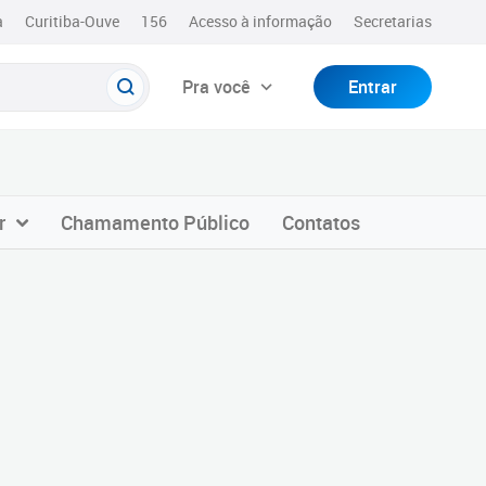
a
Curitiba-Ouve
156
Acesso à informação
Secretarias
Pra você
Entrar
r
Chamamento Público
Contatos